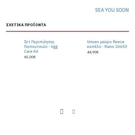
SEA YOU SOON
ΣΧΕΤΙΚΆ ΠΡΟΪΌΝΤΑ
Σετ Περιποίησης
Unisex μαύρο fleece
Παπουτσιών - Ugg
καπέλο - Rains 20650
Care Kit
44,90€
65,00€