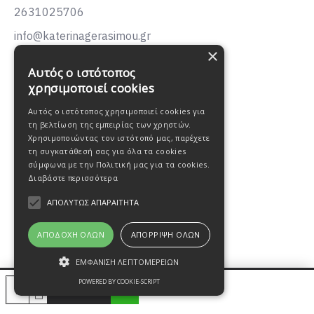
2631025706
info@katerinagerasimou.gr
×
KATERINA
GERASIMOU
Αυτός ο ιστότοπος
FASHION
χρησιμοποιεί cookies
Αυτός ο ιστότοπος χρησιμοποιεί cookies για
τη βελτίωση της εμπειρίας των χρηστών.
Χρησιμοποιώντας τον ιστότοπό μας, παρέχετε
τη συγκατάθεσή σας για όλα τα cookies
σύμφωνα με την Πολιτική μας για τα cookies.
Διαβάστε περισσότερα
ΑΠΟΛΎΤΩΣ ΑΠΑΡΑΊΤΗΤΑ
ΑΠΟΔΟΧΉ ΌΛΩΝ
ΑΠΌΡΡΙΨΗ ΌΛΩΝ
ΕΜΦΆΝΙΣΗ ΛΕΠΤΟΜΕΡΕΙΏΝ
Oweb Digital
POWERED BY COOKIE-SCRIPT
© 2021, Katerina Gerasimou fashion Designed by
ΚΑΛΆΘΙ
Experience