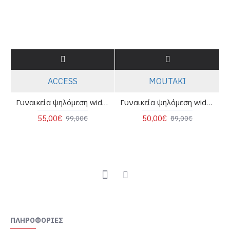
ACCESS
MOUTAKI
Γυναικεία ψηλόμεση wide leg παντελόνα - Access 63-5062
Γυναικεία ψηλόμεση wide leg τζιν παντελόνα - Moutaki 26.03.32
55,00€
50,00€
99,00€
89,00€
ΠΛΗΡΟΦΟΡΊΕΣ