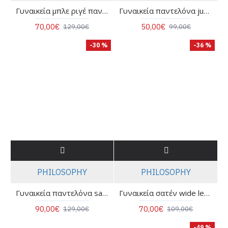
Γυναικεία μπλε ριγέ παντελόνα καμπάνα - Spell 53-5053
Γυναικεία παντελόνα jupe culotte gauze - Philosophy TR4516
70,00€
50,00€
129,00€
99,00€
-30 %
-36 %
PHILOSOPHY
PHILOSOPHY
Γυναικεία παντελόνα satin print jupe cullote - Philosophy TR44588
Γυναικεία σατέν wide leg παντελόνα - Philosophy TR44402
90,00€
70,00€
129,00€
109,00€
-49 %