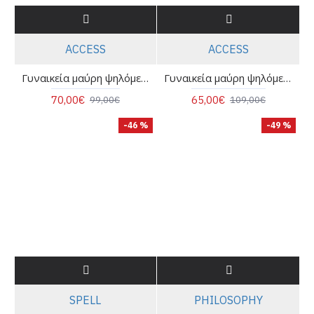
ACCESS
ACCESS
Γυναικεία μαύρη ψηλόμεση παντελόνα - Access 63-5056
Γυναικεία μαύρη ψηλόμεση φαρδιά παντελόνα - Access 44-5050
70,00€
65,00€
99,00€
109,00€
-46 %
-49 %
SPELL
PHILOSOPHY