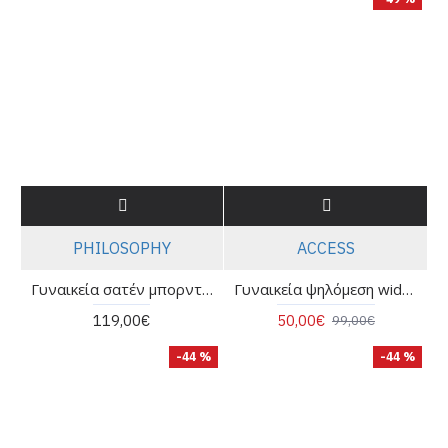
PHILOSOPHY
ACCESS
Γυναικεία σατέν μπορντό παντελόνα - Philosophy TR44540
Γυναικεία ψηλόμεση wide leg παντελόνα - Access 63-5010
119,00€
50,00€
99,00€
-44 %
-44 %