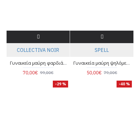
COLLECTIVA NOIR
SPELL
Γυναικεία μαύρη φαρδιά παντελόνα - Collectiva Noir Jasmine Pants
Γυναικεία μαύρη ψηλόμεση βερμούδα - Spell 63-5148
70,00€
50,00€
99,00€
79,00€
-29 %
-40 %