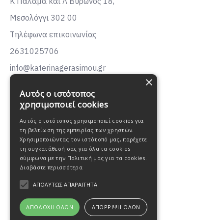
Κ Παλαμα και Λ Βυρωνος 18,
Μεσολόγγι 302 00
Τηλέφωνα επικοινωνίας
2631025706
info@katerinagerasimou.gr
×
KATERINA
GERASIMOU
Αυτός ο ιστότοπος
FASHION
χρησιμοποιεί cookies
Αυτός ο ιστότοπος χρησιμοποιεί cookies για
τη βελτίωση της εμπειρίας των χρηστών.
Χρησιμοποιώντας τον ιστότοπό μας, παρέχετε
τη συγκατάθεσή σας για όλα τα cookies
σύμφωνα με την Πολιτική μας για τα cookies.
Διαβάστε περισσότερα
ΑΠΟΛΎΤΩΣ ΑΠΑΡΑΊΤΗΤΑ
ΑΠΟΔΟΧΉ ΌΛΩΝ
ΑΠΌΡΡΙΨΗ ΌΛΩΝ