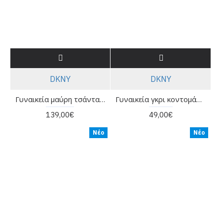
DKNY
DKNY
Γυναικεία μαύρη τσάντα χιαστί - DKNY Rocco R62CAR49
Γυναικεία γκρι κοντομάνικη μπλούζα με λογότυπο - DKNY DP6T1731
139,00€
49,00€
Νέο
Νέο