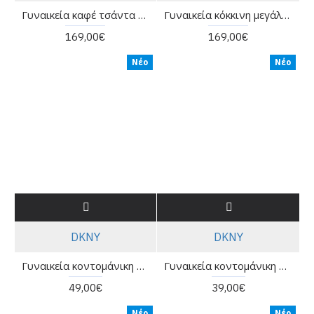
Γυναικεία καφέ τσάντα ώμου με λογότυπο - DKNY Bryant R42AYE20
Γυναικεία κόκκινη μεγάλη τσάντα tote - DKNY LG Paula Tote R42BAE48
169,00€
169,00€
Νέο
Νέο
DKNY
DKNY
Γυναικεία κοντομάνικη μπλούζα - DKNY DJ6T1798
Γυναικεία κοντομάνικη μπλούζα με λογότυπο - DKNY DP6T1733
49,00€
39,00€
Νέο
Νέο