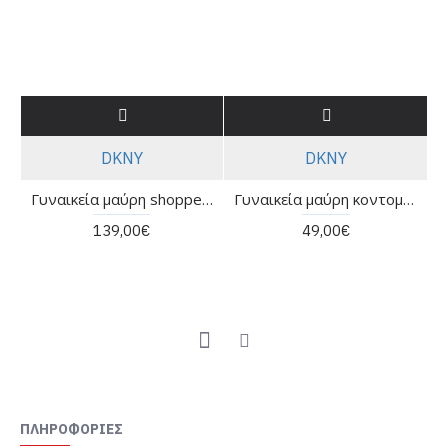
DKNY
DKNY
Γυναικεία μαύρη shopper τσάντα - DKNY Mari Tote R62AXP82
Γυναικεία μαύρη κοντομάνικη μπλούζα - DKNY DJ6T1792
139,00€
49,00€
ΠΛΗΡΟΦΟΡΊΕΣ