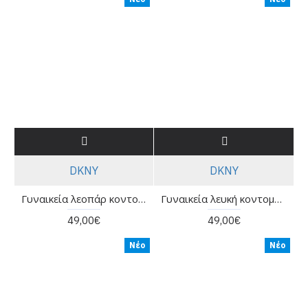
DKNY
DKNY
Γυναικεία λεοπάρ κοντομάνικη μπλούζα - DKNY DP6Τ1756
Γυναικεία λευκή κοντομάνικη μπλούζα - DKNY DJ6T1801
49,00€
49,00€
Νέο
Νέο