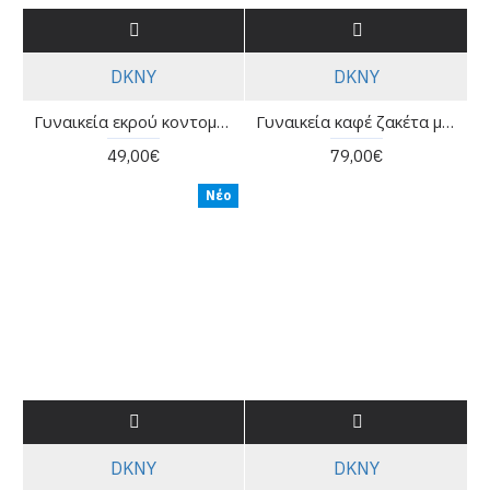
DKNY
DKNY
Γυναικεία εκρού κοντομάνικη μπλούζα με λογότυπο - DKNY DP6T1731
Γυναικεία καφέ ζακέτα με κουκούλα - DKNY DP6J9767
49,00€
79,00€
Νέο
DKNY
DKNY