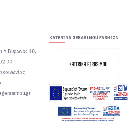
KATERINA GERASIMOU FASHION
ι Λ Βυρωνος 18,
02 00
ικοινωνίας
6
agerasimou.gr