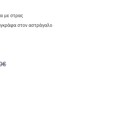
α με στρας
αγκράφα στον αστράγαλο
0€