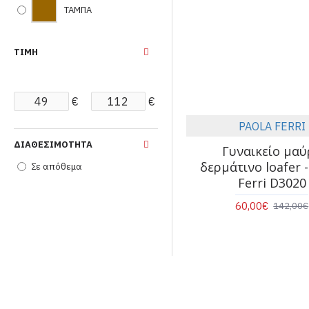
ΤΑΜΠΑ
ΤΙΜΉ
€
€
PAOLA FERRI
ΔΙΑΘΕΣΙΜΌΤΗΤΑ
Γυναικείο μαύ
δερμάτινο loafer -
Σε απόθεμα
Ferri D3020
60,00€
142,00€