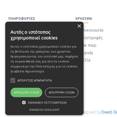
ΠΛΗΡΟΦΟΡΊΕΣ
ΧΡΉΣΙΜΑ
×
Σχετικά με εμάς
Επικοινωνία
Αυτός ο ιστότοπος
χρησιμοποιεί cookies
Τρόποι αποστολής
Επιστροφές
Τρόποι πληρωμής
Site map
Αυτός ο ιστότοπος χρησιμοποιεί cookies για
τη βελτίωση της εμπειρίας των χρηστών.
Επιστροφές προϊόντων
Brands
Χρησιμοποιώντας τον ιστότοπό μας, παρέχετε
Πολιτική απορρήτου
ΕΣΠΑ
τη συγκατάθεσή σας για όλα τα cookies
σύμφωνα με την Πολιτική μας για τα cookies.
Όροι χρήσης
Διαβάστε περισσότερα
Ασφάλεια συναλλαγών
ΑΠΟΛΎΤΩΣ ΑΠΑΡΑΊΤΗΤΑ
ΑΠΟΔΟΧΉ ΌΛΩΝ
ΑΠΌΡΡΙΨΗ ΌΛΩΝ
ΕΜΦΆΝΙΣΗ ΛΕΠΤΟΜΕΡΕΙΏΝ
POWERED BY COOKIE-SCRIPT
© 2021, Katerina Gerasimou fashion Designed by
Oweb Di