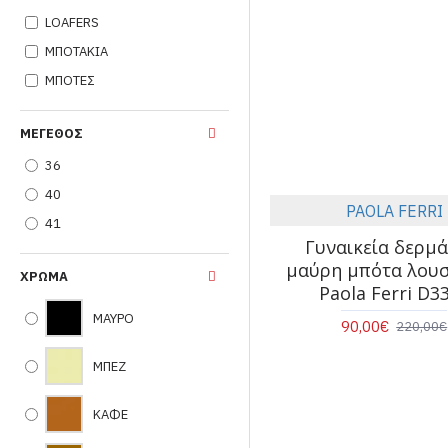
LOAFERS
ΜΠΟΤΑΚΙΑ
ΜΠΟΤΕΣ
ΜΈΓΕΘΟΣ
36
40
PAOLA FERRI
41
Γυναικεία δερμά
μαύρη μπότα λουστ
ΧΡΏΜΑ
Paola Ferri D3
ΜΑΥΡΟ
90,00€
220,00€
ΜΠΕΖ
ΚΑΦΕ