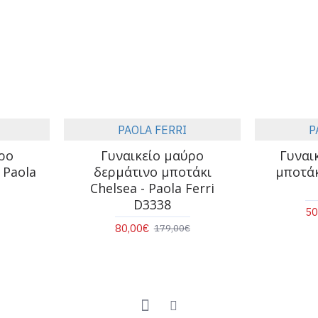
PAOLA FERRI
P
ρο
Γυναικείο μαύρο
Γυναι
 Paola
δερμάτινο μποτάκι
μποτάκ
Chelsea - Paola Ferri
D3338
50
80,00€
179,00€