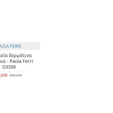
AOLA FERRI
κεία δερμάτινα
ια - Paola Ferri
D3309
,00€
145,00€