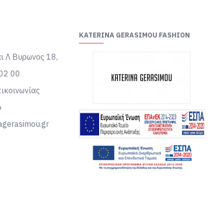
KATERINA GERASIMOU FASHION
ι Λ Βυρωνος 18,
02 00
ικοινωνίας
6
agerasimou.gr