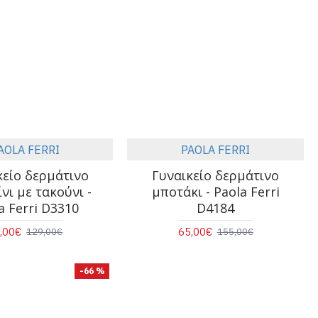
AOLA FERRI
PAOLA FERRI
κείο δερμάτινο
Γυναικείο δερμάτινο
νι με τακούνι -
μποτάκι - Paola Ferri
a Ferri D3310
D4184
,00€
65,00€
129,00€
155,00€
-66 %