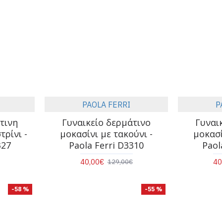
PAOLA FERRI
P
τινη
Γυναικείο δερμάτινο
Γυναι
ρίνι -
μοκασίνι με τακούνι -
μοκασί
327
Paola Ferri D3310
Paol
40,00€
40
129,00€
-58 %
-55 %