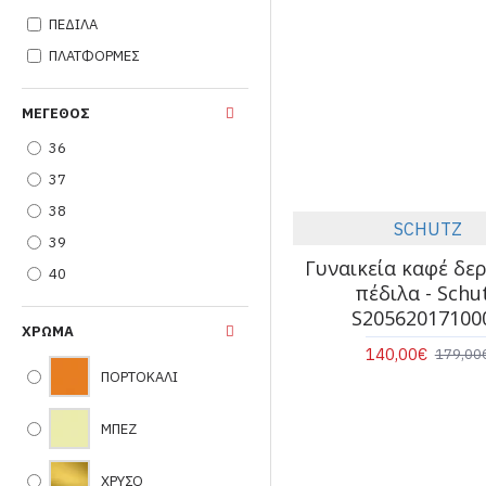
ΠΕΔΙΛΑ
ΠΛΑΤΦΟΡΜΕΣ
ΜΈΓΕΘΟΣ
36
37
38
SCHUTZ
39
Γυναικεία καφέ δε
40
πέδιλα - Schu
S20562017100
ΧΡΏΜΑ
140,00€
179,00
ΠΟΡΤΟΚΑΛΙ
ΜΠΕΖ
ΧΡΥΣΟ