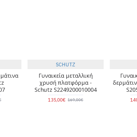
SCHUTZ
ρμάτινα
Γυναικεία μεταλλική
Γυναι
tz
χρυσή πλατφόρμα -
δερμάτιν
07
Schutz S2249200010004
S20
135,00€
14
€
169,00€