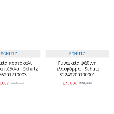
SCHUTZ
SCHUTZ
κεία πορτοκαλί
Γυναικεία ψάθινη
α πέδιλα - Schutz
πλατφόρμα - Schutz
56201710003
S2249200100001
0,00€
175,00€
179,00€
220,00€