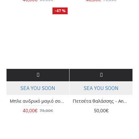
-47 %
SEA YOU SOON
SEA YOU SOON
Μπλε ανδρικό μαγιό σορτς - Sea you soon Limniona 7020117
Πετσέτα θαλάσσης - Andalucia Sea you soon
40,00€
50,00€
75,00€