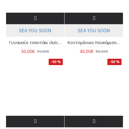
SEA YOU SOON
SEA YOU SOON
Γυναικείο τσαντάκι clutch - Sea you soon Azur 426103150
Κοντομάνικο πουκάμισο με print - Sea you soon Alga Μαύρο
50,00€
40,00€
59,00€
80,00€
-50 %
-50 %