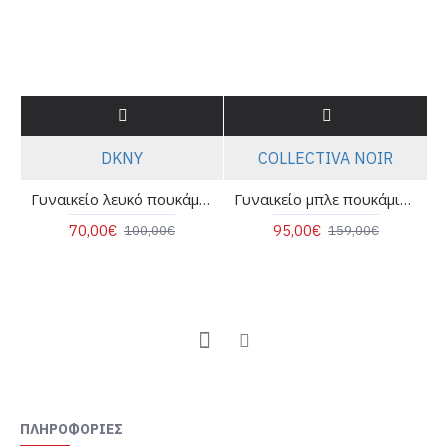
DKNY
COLLECTIVA NOIR
Γυναικείο λευκό πουκάμισο - DKNY E31MIRDM
Γυναικείο μπλε πουκάμισο - Collectiva Noir Elan Top
70,00€
95,00€
100,00€
159,00€
ΠΛΗΡΟΦΟΡΊΕΣ