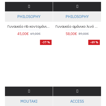
PHILOSOPHY
PHILOSOPHY
Γυναικείο rib κοντομάνικο πουκάμισο - Philosophy SH77267
Γυναικείο αμάνικο λινό πουκάμισο - Philosophy SH77269
45,00€
58,00€
69,00€
89,00€
-37 %
-49 %
MOUTAKI
ACCESS