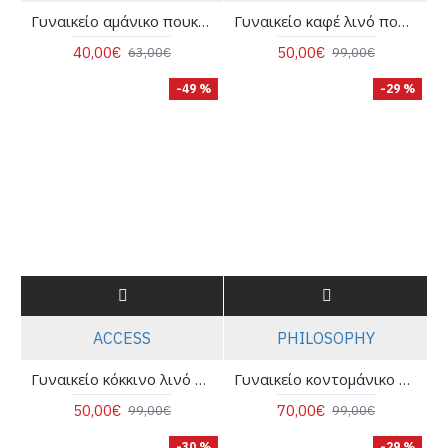
Γυναικείο αμάνικο πουκάμισο με ανοιχτή πλάτη - Moutaki 26.09.23
Γυναικείο καφέ λινό πουκάμισο - Access 63-7042
40,00€
50,00€
63,00€
99,00€
-49 %
-29 %
ACCESS
PHILOSOPHY
Γυναικείο κόκκινο λινό πουκάμισο - Access 63-7042
Γυναικείο κοντομάνικο πουκάμισο satin print - Philosophy SH77271
50,00€
70,00€
99,00€
99,00€
-30 %
-29 %