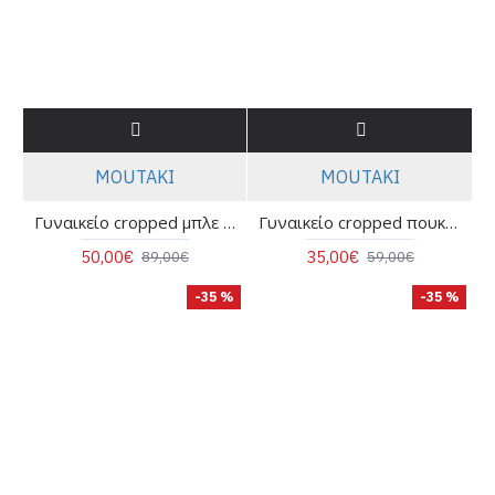
MOUTAKI
MOUTAKI
Γυναικείο cropped μπλε πουκάμισο με print - Moutaki 26.09.01
Γυναικείο cropped πουκάμισο ποπλίνα - Moutaki 26.09.19
50,00€
35,00€
89,00€
59,00€
-35 %
-35 %