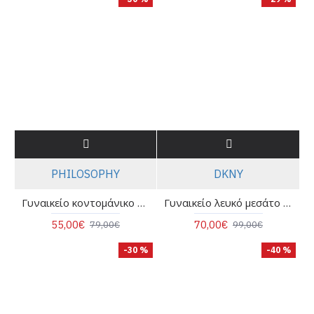
PHILOSOPHY
DKNY
Γυναικείο κοντομάνικο πουκάμισο ποπλίνα - Philosophy SH77262
Γυναικείο λευκό μεσάτο πουκάμισο - DKNY DJ6W2171
55,00€
70,00€
79,00€
99,00€
-30 %
-40 %