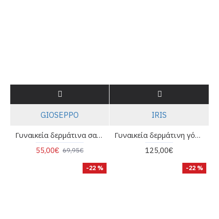
GIOSEPPO
IRIS
Γυναικεία δερμάτινα σανδάλια animal print - Gioseppo mumias 78192
Γυναικεία δερμάτινη γόβα με λεπτομέρεια στο μπροστινό μέρος - IRIS 854
55,00€
125,00€
69,95€
-22 %
-22 %