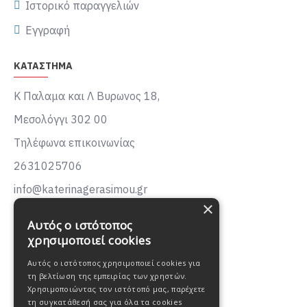
Ιστορικό παραγγελιών
Εγγραφή
ΚΑΤΑΣΤΗΜΑ
Κ Παλαμα και Λ Βυρωνος 18,
Μεσολόγγι 302 00
Τηλέφωνα επικοινωνίας
2631025706
info@katerinagerasimou.gr
×
KATERINA
GERASIMOU
Αυτός ο ιστότοπος
FASHION
χρησιμοποιεί cookies
Αυτός ο ιστότοπος χρησιμοποιεί cookies για
τη βελτίωση της εμπειρίας των χρηστών.
Χρησιμοποιώντας τον ιστότοπό μας, παρέχετε
τη συγκατάθεσή σας για όλα τα cookies