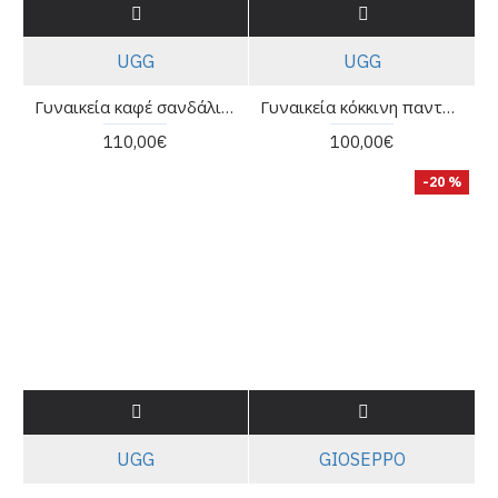
UGG
UGG
Γυναικεία καφέ σανδάλια - Ugg GoldenGlow bison brown W/1152685
Γυναικεία κόκκινη παντόφλα - Ugg GoldenGlow Slide W/1167430
110,00€
100,00€
-20 %
UGG
GIOSEPPO