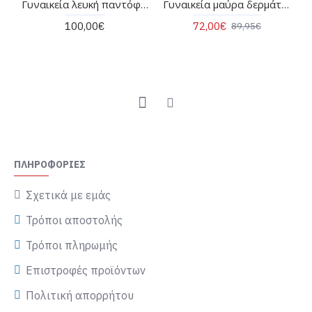
Γυναικεία λευκή παντόφλα - Ugg GoldenGlow Slide W/1167430
Γυναικεία μαύρα δερμάτινα slingback cut out - Gioseppo Rothbury 79209
100,00€
72,00€
89,95€
ΠΛΗΡΟΦΟΡΊΕΣ
Σχετικά με εμάς
Τρόποι αποστολής
Τρόποι πληρωμής
Επιστροφές προϊόντων
Πολιτική απορρήτου