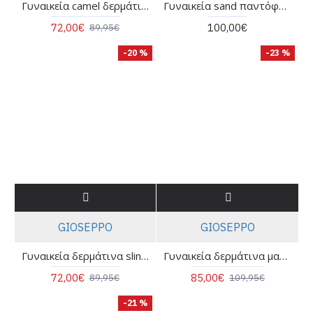
Γυναικεία camel δερμάτινα slingback cut out - Gioseppo Rothbury 79209
Γυναικεία sand παντόφλα - Ugg GoldenGlow Slide W/1167430 Dark Sand
72,00€
100,00€
89,95€
-20 %
-23 %
GIOSEPPO
GIOSEPPO
Γυναικεία δερμάτινα slingback cut out - Gioseppo Rothbury 79209
Γυναικεία δερμάτινα μαύρα πλεκτά loafers - Gioseppo Wabasha 79108
72,00€
85,00€
89,95€
109,95€
-21 %