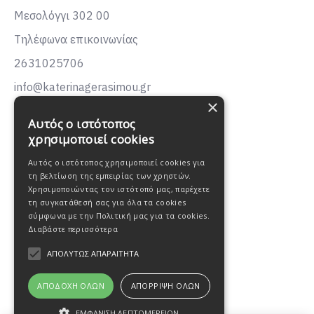
Μεσολόγγι 302 00
Τηλέφωνα επικοινωνίας
2631025706
info@katerinagerasimou.gr
×
KATERINA
GERASIMOU
Αυτός ο ιστότοπος
FASHION
χρησιμοποιεί cookies
Αυτός ο ιστότοπος χρησιμοποιεί cookies για
τη βελτίωση της εμπειρίας των χρηστών.
Χρησιμοποιώντας τον ιστότοπό μας, παρέχετε
τη συγκατάθεσή σας για όλα τα cookies
σύμφωνα με την Πολιτική μας για τα cookies.
Διαβάστε περισσότερα
ΑΠΟΛΎΤΩΣ ΑΠΑΡΑΊΤΗΤΑ
ΑΠΟΔΟΧΉ ΌΛΩΝ
ΑΠΌΡΡΙΨΗ ΌΛΩΝ
ΕΜΦΆΝΙΣΗ ΛΕΠΤΟΜΕΡΕΙΏΝ