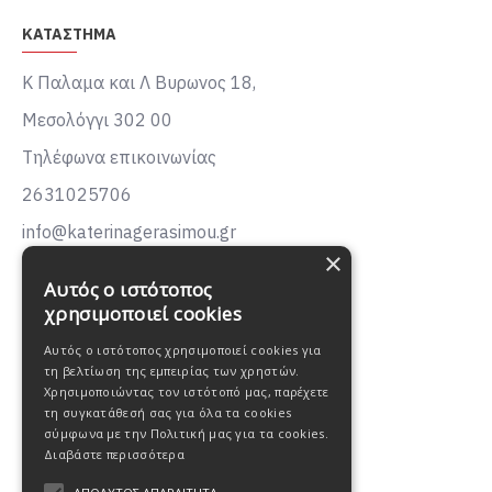
ΚΑΤΑΣΤΗΜΑ
Κ Παλαμα και Λ Βυρωνος 18,
Μεσολόγγι 302 00
Τηλέφωνα επικοινωνίας
2631025706
info@katerinagerasimou.gr
×
KATERINA
GERASIMOU
Αυτός ο ιστότοπος
FASHION
χρησιμοποιεί cookies
Αυτός ο ιστότοπος χρησιμοποιεί cookies για
τη βελτίωση της εμπειρίας των χρηστών.
Χρησιμοποιώντας τον ιστότοπό μας, παρέχετε
τη συγκατάθεσή σας για όλα τα cookies
σύμφωνα με την Πολιτική μας για τα cookies.
Διαβάστε περισσότερα