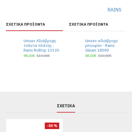
RAINS
ΣΧΕΤΙΚΆ ΠΡΟΪΌΝΤΑ
ΣΧΕΤΙΚΆ ΠΡΟΪΌΝΤΑ
Unisex Αδιάβροχη
Unisex αδιάβροχο
τσάντα πλάτης -
μπουφάν - Rains
Rains Rolltop 13320
Gleam 18040
88,00€
110,00€
88,00€
110,00€
ΣΧΕΤΙΚΆ
-50 %