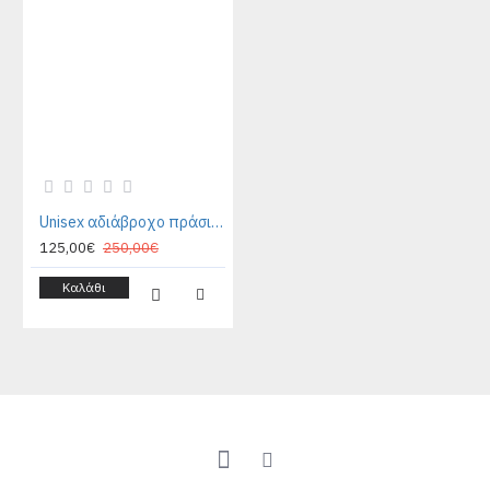
Unisex αδιάβροχο πράσινο μπουφάν - Rains Lohja 15790
125,00€
250,00€
Καλάθι