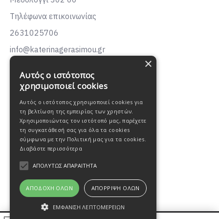
Τηλέφωνα επικοινωνίας
2631025706
info@katerinagerasimou.gr
×
KATERINA
GERASIMOU
Αυτός ο ιστότοπος
FASHION
χρησιμοποιεί cookies
Αυτός ο ιστότοπος χρησιμοποιεί cookies για
τη βελτίωση της εμπειρίας των χρηστών.
Χρησιμοποιώντας τον ιστότοπό μας, παρέχετε
τη συγκατάθεσή σας για όλα τα cookies
σύμφωνα με την Πολιτική μας για τα cookies.
Διαβάστε περισσότερα
ΑΠΟΛΎΤΩΣ ΑΠΑΡΑΊΤΗΤΑ
ΑΠΟΔΟΧΉ ΌΛΩΝ
ΑΠΌΡΡΙΨΗ ΌΛΩΝ
ΕΜΦΆΝΙΣΗ ΛΕΠΤΟΜΕΡΕΙΏΝ
Oweb Digital