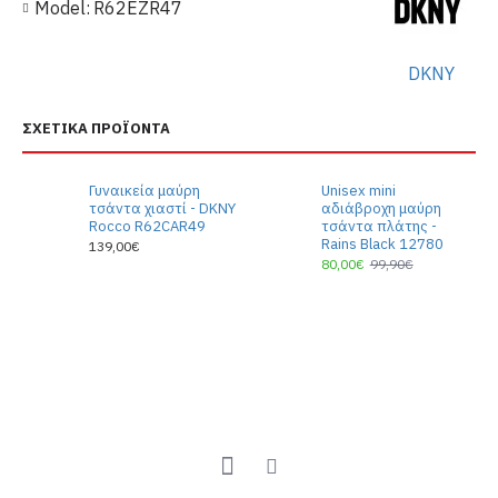
Model:
R62EZR47
DKNY
ΣΧΕΤΙΚΆ ΠΡΟΪΌΝΤΑ
Γυναικεία μαύρη
Unisex mini
τσάντα χιαστί - DKNY
αδιάβροχη μαύρη
Rocco R62CAR49
τσάντα πλάτης -
Rains Black 12780
139,00€
80,00€
99,90€