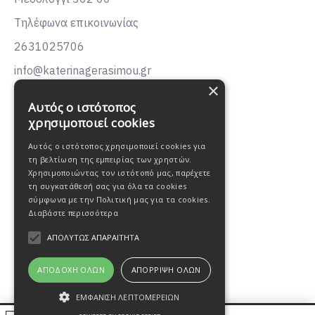
Τηλέφωνα επικοινωνίας
2631025706
info@katerinagerasimou.gr
×
KATERINA
GERASIMOU
Αυτός ο ιστότοπος
FASHION
χρησιμοποιεί cookies
Αυτός ο ιστότοπος χρησιμοποιεί cookies για
τη βελτίωση της εμπειρίας των χρηστών.
Χρησιμοποιώντας τον ιστότοπό μας, παρέχετε
τη συγκατάθεσή σας για όλα τα cookies
σύμφωνα με την Πολιτική μας για τα cookies.
Διαβάστε περισσότερα
ΑΠΟΛΎΤΩΣ ΑΠΑΡΑΊΤΗΤΑ
ΑΠΟΔΟΧΉ ΌΛΩΝ
ΑΠΌΡΡΙΨΗ ΌΛΩΝ
ΕΜΦΆΝΙΣΗ ΛΕΠΤΟΜΕΡΕΙΏΝ
Oweb Digital