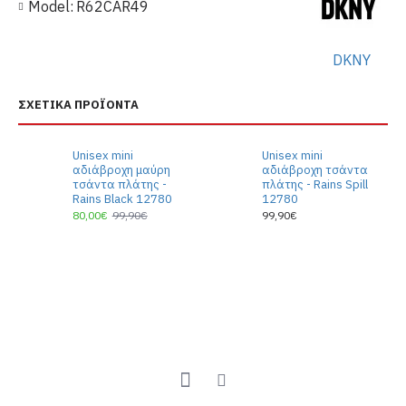
Model:
R62CAR49
DKNY
ΣΧΕΤΙΚΆ ΠΡΟΪΌΝΤΑ
Unisex mini
Unisex mini
αδιάβροχη μαύρη
αδιάβροχη τσάντα
τσάντα πλάτης -
πλάτης - Rains Spill
Rains Black 12780
12780
80,00€
99,90€
99,90€