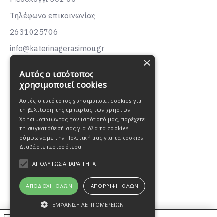
Τηλέφωνα επικοινωνίας
2631025706
info@katerinagerasimou.gr
×
KATERINA
GERASIMOU
Αυτός ο ιστότοπος
FASHION
χρησιμοποιεί cookies
Αυτός ο ιστότοπος χρησιμοποιεί cookies για
τη βελτίωση της εμπειρίας των χρηστών.
Χρησιμοποιώντας τον ιστότοπό μας, παρέχετε
τη συγκατάθεσή σας για όλα τα cookies
σύμφωνα με την Πολιτική μας για τα cookies.
Διαβάστε περισσότερα
ΑΠΟΛΎΤΩΣ ΑΠΑΡΑΊΤΗΤΑ
ΑΠΟΔΟΧΉ ΌΛΩΝ
ΑΠΌΡΡΙΨΗ ΌΛΩΝ
ΕΜΦΆΝΙΣΗ ΛΕΠΤΟΜΕΡΕΙΏΝ
Oweb Digital