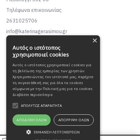
Τηλέφωνα επικοινωνίας
2631025706
info@katerinagerasimou.gr
×
KATERINA
GERASIMOU
Αυτός ο ιστότοπος
FASHION
χρησιμοποιεί cookies
Αυτός ο ιστότοπος χρησιμοποιεί cookies για
τη βελτίωση της εμπειρίας των χρηστών.
Χρησιμοποιώντας τον ιστότοπό μας, παρέχετε
τη συγκατάθεσή σας για όλα τα cookies
σύμφωνα με την Πολιτική μας για τα cookies.
Διαβάστε περισσότερα
ΑΠΟΛΎΤΩΣ ΑΠΑΡΑΊΤΗΤΑ
ΑΠΟΔΟΧΉ ΌΛΩΝ
ΑΠΌΡΡΙΨΗ ΌΛΩΝ
ΕΜΦΆΝΙΣΗ ΛΕΠΤΟΜΕΡΕΙΏΝ
Oweb Digital