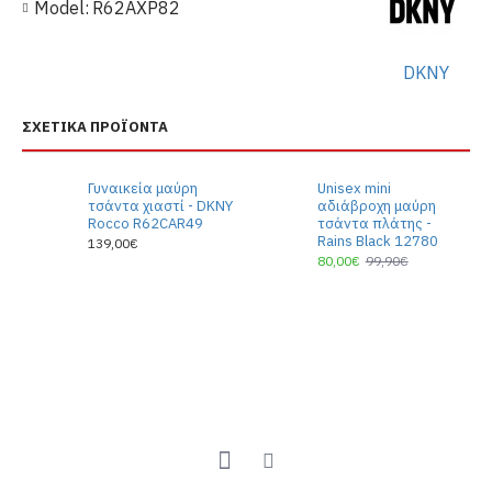
Model:
R62AXP82
DKNY
ΣΧΕΤΙΚΆ ΠΡΟΪΌΝΤΑ
Γυναικεία μαύρη
Unisex mini
τσάντα χιαστί - DKNY
αδιάβροχη μαύρη
Rocco R62CAR49
τσάντα πλάτης -
Rains Black 12780
139,00€
80,00€
99,90€