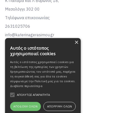
Κ Παλαμα και Λ Βυρωνος 18,
Μεσολόγγι 302 00
Τηλέφωνα επικοινωνίας
2631025706
info@katerinagerasimou.gr
×
KATERINA
GERASIMOU
Αυτός ο ιστότοπος
FASHION
χρησιμοποιεί cookies
Αυτός ο ιστότοπος χρησιμοποιεί cookies για
τη βελτίωση της εμπειρίας των χρηστών.
Χρησιμοποιώντας τον ιστότοπό μας, παρέχετε
τη συγκατάθεσή σας για όλα τα cookies
σύμφωνα με την Πολιτική μας για τα cookies.
Διαβάστε περισσότερα
ΑΠΟΛΎΤΩΣ ΑΠΑΡΑΊΤΗΤΑ
ΑΠΟΔΟΧΉ ΌΛΩΝ
ΑΠΌΡΡΙΨΗ ΌΛΩΝ