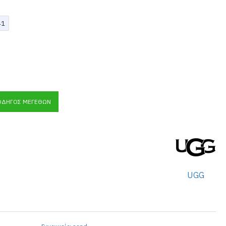
41
ΟΔΗΓΌΣ ΜΕΓΕΘΏΝ
UGG