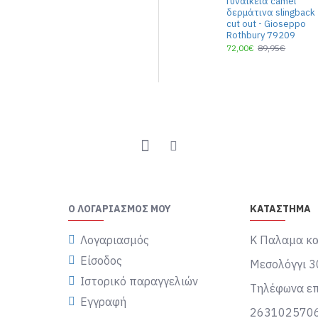
Γυναικεία camel
δερμάτινα slingback
cut out - Gioseppo
Rothbury 79209
72,00€
89,95€
Ο ΛΟΓΑΡΙΑΣΜΌΣ ΜΟΥ
ΚΑΤΑΣΤΗΜΑ
Λογαριασμός
Κ Παλαμα κα
Είσοδος
Μεσολόγγι 3
Ιστορικό παραγγελιών
Τηλέφωνα επ
Εγγραφή
263102570