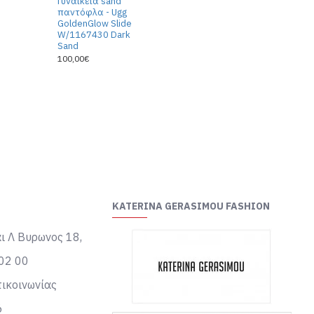
Γυναικεία sand
παντόφλα - Ugg
GoldenGlow Slide
W/1167430 Dark
Sand
100,00€
KATERINA GERASIMOU FASHION
ι Λ Βυρωνος 18,
02 00
ικοινωνίας
6