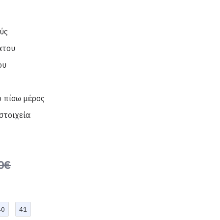
ύς
άτου
ου
ο πίσω μέρος
στοιχεία
0€
40
41