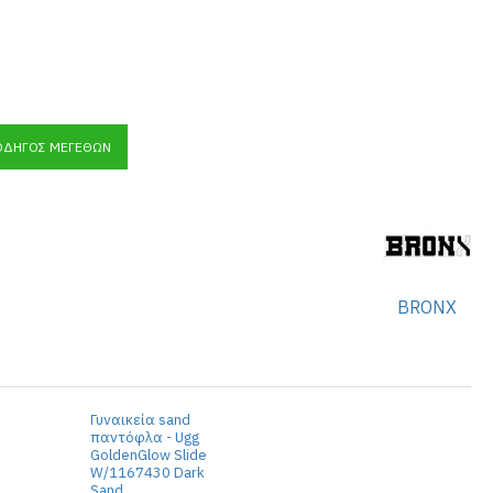
ΟΔΗΓΌΣ ΜΕΓΕΘΏΝ
BRONX
Γυναικεία sand
παντόφλα - Ugg
GoldenGlow Slide
W/1167430 Dark
Sand