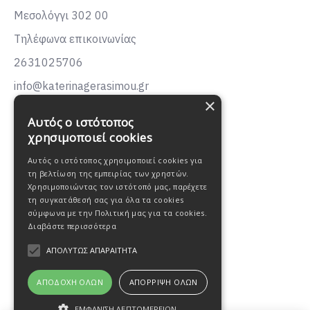
Μεσολόγγι 302 00
Τηλέφωνα επικοινωνίας
2631025706
info@katerinagerasimou.gr
×
KATERINA
GERASIMOU
Αυτός ο ιστότοπος
FASHION
χρησιμοποιεί cookies
Αυτός ο ιστότοπος χρησιμοποιεί cookies για
τη βελτίωση της εμπειρίας των χρηστών.
Χρησιμοποιώντας τον ιστότοπό μας, παρέχετε
τη συγκατάθεσή σας για όλα τα cookies
σύμφωνα με την Πολιτική μας για τα cookies.
Διαβάστε περισσότερα
ΑΠΟΛΎΤΩΣ ΑΠΑΡΑΊΤΗΤΑ
ΑΠΟΔΟΧΉ ΌΛΩΝ
ΑΠΌΡΡΙΨΗ ΌΛΩΝ
ΕΜΦΆΝΙΣΗ ΛΕΠΤΟΜΕΡΕΙΏΝ