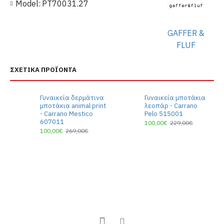
Model:
PT70031.27
GAFFER &
FLUF
ΣΧΕΤΙΚΆ ΠΡΟΪΌΝΤΑ
Γυναικεία δερμάτινα
Γυναικεία μποτάκια
μποτάκια animal print
λεοπάρ - Carrano
- Carrano Mestico
Pelo 515001
607011
100,00€
229,00€
100,00€
269,00€