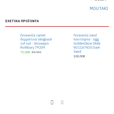
MOUTAKI
ΣΧΕΤΙΚΆ ΠΡΟΪΌΝΤΑ
Γυναικεία camel
Γυναικεία sand
δερμάτινα slingback
παντόφλα - Ugg
cut out - Gioseppo
GoldenGlow Slide
Rothbury 79209
W/1167430 Dark
Sand
72,00€
89,95€
100,00€