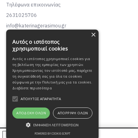
Τηλέφωνα επικοινωνίας
2631025706
info@katerinagerasimou.gr
×
KATERINA
GERASIMOU
Αυτός ο ιστότοπος
FASHION
χρησιμοποιεί cookies
Αυτός ο ιστότοπος χρησιμοποιεί cookies για
τη βελτίωση της εμπειρίας των χρηστών.
Χρησιμοποιώντας τον ιστότοπό μας, παρέχετε
τη συγκατάθεσή σας για όλα τα cookies
σύμφωνα με την Πολιτική μας για τα cookies.
Διαβάστε περισσότερα
ΑΠΟΛΎΤΩΣ ΑΠΑΡΑΊΤΗΤΑ
ΑΠΟΔΟΧΉ ΌΛΩΝ
ΑΠΌΡΡΙΨΗ ΌΛΩΝ
ΕΜΦΆΝΙΣΗ ΛΕΠΤΟΜΕΡΕΙΏΝ
Oweb Digital
POWERED BY COOKIE-SCRIPT
© 2021, Katerina Gerasimou fashion Designed by
ΚΑΛΆΘΙ