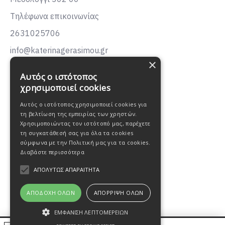
Τηλέφωνα επικοινωνίας
2631025706
info@katerinagerasimou.gr
×
KATERINA
GERASIMOU
Αυτός ο ιστότοπος
FASHION
χρησιμοποιεί cookies
Αυτός ο ιστότοπος χρησιμοποιεί cookies για
τη βελτίωση της εμπειρίας των χρηστών.
Χρησιμοποιώντας τον ιστότοπό μας, παρέχετε
τη συγκατάθεσή σας για όλα τα cookies
σύμφωνα με την Πολιτική μας για τα cookies.
Διαβάστε περισσότερα
ΑΠΟΛΎΤΩΣ ΑΠΑΡΑΊΤΗΤΑ
ΑΠΟΔΟΧΉ ΌΛΩΝ
ΑΠΌΡΡΙΨΗ ΌΛΩΝ
ΕΜΦΆΝΙΣΗ ΛΕΠΤΟΜΕΡΕΙΏΝ
Oweb Digital