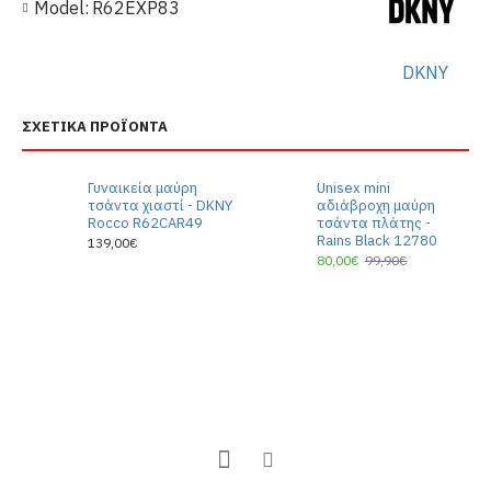
Model:
R62EXP83
DKNY
ΣΧΕΤΙΚΆ ΠΡΟΪΌΝΤΑ
Γυναικεία μαύρη
Unisex mini
τσάντα χιαστί - DKNY
αδιάβροχη μαύρη
Rocco R62CAR49
τσάντα πλάτης -
Rains Black 12780
139,00€
80,00€
99,90€