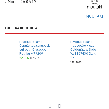
Model:
26.05.17
MOUTAKI
ΣΧΕΤΙΚΆ ΠΡΟΪΌΝΤΑ
Γυναικεία camel
Γυναικεία sand
δερμάτινα slingback
παντόφλα - Ugg
cut out - Gioseppo
GoldenGlow Slide
Rothbury 79209
W/1167430 Dark
Sand
72,00€
89,95€
100,00€