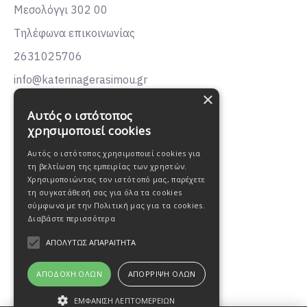
Μεσολόγγι 302 00
Τηλέφωνα επικοινωνίας
2631025706
info@katerinagerasimou.gr
×
KATERINA
GERASIMOU
Αυτός ο ιστότοπος
FASHION
χρησιμοποιεί cookies
Αυτός ο ιστότοπος χρησιμοποιεί cookies για
τη βελτίωση της εμπειρίας των χρηστών.
Χρησιμοποιώντας τον ιστότοπό μας, παρέχετε
τη συγκατάθεσή σας για όλα τα cookies
σύμφωνα με την Πολιτική μας για τα cookies.
Διαβάστε περισσότερα
ΑΠΟΛΎΤΩΣ ΑΠΑΡΑΊΤΗΤΑ
ΑΠΟΔΟΧΉ ΌΛΩΝ
ΑΠΌΡΡΙΨΗ ΌΛΩΝ
ΕΜΦΆΝΙΣΗ ΛΕΠΤΟΜΕΡΕΙΏΝ