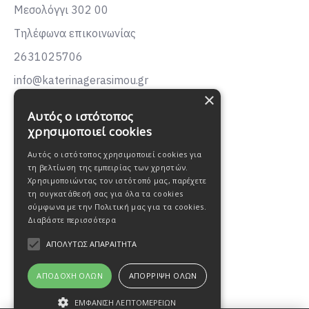
Μεσολόγγι 302 00
Τηλέφωνα επικοινωνίας
2631025706
info@katerinagerasimou.gr
×
KATERINA
GERASIMOU
Αυτός ο ιστότοπος
FASHION
χρησιμοποιεί cookies
Αυτός ο ιστότοπος χρησιμοποιεί cookies για
τη βελτίωση της εμπειρίας των χρηστών.
Χρησιμοποιώντας τον ιστότοπό μας, παρέχετε
τη συγκατάθεσή σας για όλα τα cookies
σύμφωνα με την Πολιτική μας για τα cookies.
Διαβάστε περισσότερα
ΑΠΟΛΎΤΩΣ ΑΠΑΡΑΊΤΗΤΑ
ΑΠΟΔΟΧΉ ΌΛΩΝ
ΑΠΌΡΡΙΨΗ ΌΛΩΝ
ΕΜΦΆΝΙΣΗ ΛΕΠΤΟΜΕΡΕΙΏΝ