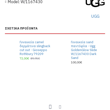
Model:
W/1167430
UGG
ΣΧΕΤΙΚΆ ΠΡΟΪΌΝΤΑ
Γυναικεία camel
Γυναικεία sand
δερμάτινα slingback
παντόφλα - Ugg
cut out - Gioseppo
GoldenGlow Slide
Rothbury 79209
W/1167430 Dark
Sand
72,00€
89,95€
100,00€